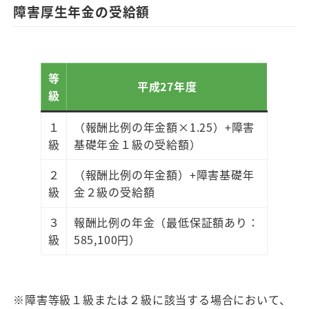
障害厚生年金の受給額
等
平成27年度
級
１
（報酬比例の年金額×1.25）+障害
級
基礎年金１級の受給額）
２
（報酬比例の年金額）+障害基礎年
級
金２級の受給額
３
報酬比例の年金（最低保証額あり：
級
585,100円）
※障害等級１級または２級に該当する場合において、